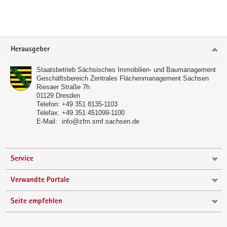
a
v
i
Footer-
g
Herausgeber
Bereich
a
t
Staatsbetrieb Sächsisches Immobilien- und Baumanagement
Geschäftsbereich Zentrales Flächenmanagement Sachsen
i
Riesaer Straße 7h
o
01129
Dresden
Telefon:
+49 351 8135-1103
n
Telefax:
+49 351 451099-1100
E-Mail:
info@zfm.smf.sachsen.de
Service
Verwandte Portale
Seite empfehlen