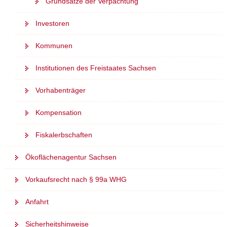
Grundsätze der Verpachtung
a
v
Investoren
i
Kommunen
g
a
Institutionen des Freistaates Sachsen
t
i
Vorhabenträger
o
n
Kompensation
Fiskalerbschaften
Ökoflächenagentur Sachsen
Vorkaufsrecht nach § 99a WHG
Anfahrt
Sicherheitshinweise