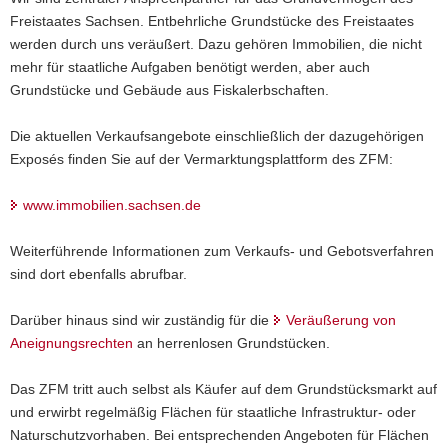
Freistaates Sachsen. Entbehrliche Grundstücke des Freistaates
a
werden durch uns veräußert. Dazu gehören Immobilien, die nicht
v
mehr für staatliche Aufgaben benötigt werden, aber auch
i
Grundstücke und Gebäude aus Fiskalerbschaften.
g
a
Die aktuellen Verkaufsangebote einschließlich der dazugehörigen
t
Exposés finden Sie auf der Vermarktungsplattform des ZFM:
i
o
www.immobilien.sachsen.de
n
Weiterführende Informationen zum Verkaufs- und Gebotsverfahren
sind dort ebenfalls abrufbar.
Darüber hinaus sind wir zuständig für die
Veräußerung von
Aneignungsrechten
an herrenlosen Grundstücken.
Das ZFM tritt auch selbst als Käufer auf dem Grundstücksmarkt auf
und erwirbt regelmäßig Flächen für staatliche Infrastruktur- oder
Naturschutzvorhaben. Bei entsprechenden Angeboten für Flächen