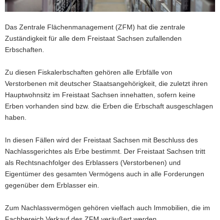
a
v
Das Zentrale Flächenmanagement (ZFM) hat die zentrale
i
Zuständigkeit für alle dem Freistaat Sachsen zufallenden
g
Erbschaften.
a
t
Zu diesen Fiskalerbschaften gehören alle Erbfälle von
i
Verstorbenen mit deutscher Staatsangehörigkeit, die zuletzt ihren
o
Hauptwohnsitz im Freistaat Sachsen innehatten, sofern keine
n
Erben vorhanden sind bzw. die Erben die Erbschaft ausgeschlagen
haben.
In diesen Fällen wird der Freistaat Sachsen mit Beschluss des
Nachlassgerichtes als Erbe bestimmt. Der Freistaat Sachsen tritt
als Rechtsnachfolger des Erblassers (Verstorbenen) und
Eigentümer des gesamten Vermögens auch in alle Forderungen
gegenüber dem Erblasser ein.
Zum Nachlassvermögen gehören vielfach auch Immobilien, die im
Fachbereich Verkauf des ZFM veräußert werden.